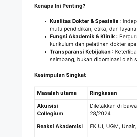
Kenapa Ini Penting?
Kualitas Dokter & Spesialis
: Inde
mutu pendidikan, etika, dan layana
Fungsi Akademik & Klinik
: Pergur
kurikulum dan pelatihan dokter spes
Transparansi Kebijakan
: Keterlib
seimbang, bukan didominasi oleh s
Kesimpulan Singkat
Masalah utama
Ringkasan
Akuisisi
Diletakkan di baw
Collegium
28/2024
Reaksi Akademisi
FK UI, UGM, Unair